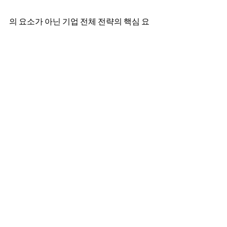
의 요소가 아닌 기업 전체 전략의 핵심 요
소로 자리잡을 수 있도록 돕는다. 이를 위
해 SAP는 지속적으로 고객 관리 솔루션 
포트폴리오를 발전시키고 있다.
전체 보기
최근 게시물